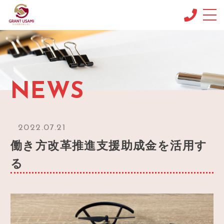
CONCEPT
コンセプト
MENU & PRICE
NEWS
メニュー
NEWS
ニュース
2022.07.21
BLOG
働き方改革推進支援助成金を活用す
ブログ
る
OFFICE INFO
事務所情報
CONTACT
お問い合わせ