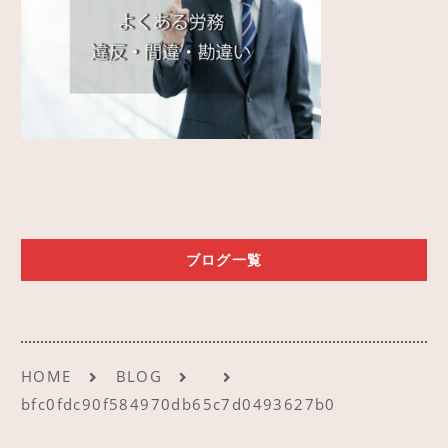
ご予約
アクセス
ブログ一覧
HOME
BLOG
bfc0fdc90f584970db65c7d0493627b0