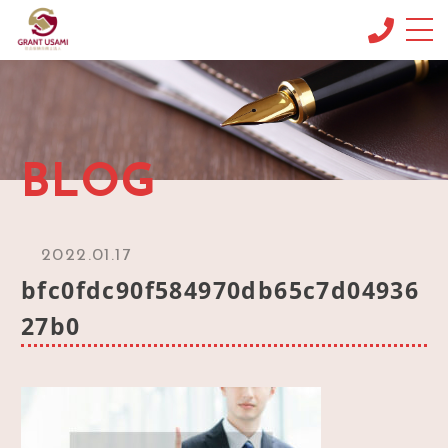
CONCEPT
コンセプト
MENU & PRICE
BLOG
メニュー
NEWS
ニュース
2022.01.17
BLOG
bfc0fdc90f584970db65c7d04936
ブログ
27b0
OFFICE INFO
事務所情報
CONTACT
お問い合わせ