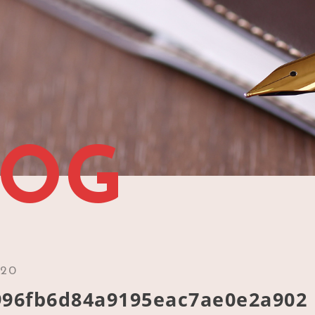
LOG
.20
996fb6d84a9195eac7ae0e2a902