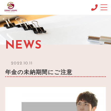
CONCEPT
コンセプト
MENU & PRICE
NEWS
メニュー
NEWS
ニュース
2022.10.11
BLOG
年金の未納期間にご注意
ブログ
OFFICE INFO
事務所情報
CONTACT
お問い合わせ