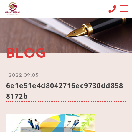
CONCEPT
コンセプト
MENU & PRICE
BLOG
メニュー
NEWS
ニュース
2022.09.05
BLOG
6e1e51e4d8042716ec9730dd858
ブログ
8172b
OFFICE INFO
事務所情報
CONTACT
お問い合わせ