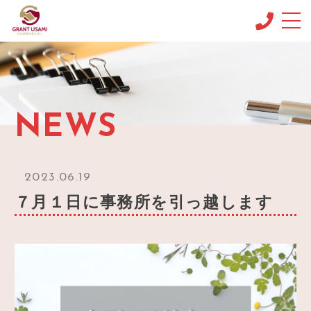
CONCEPT
コンセプト
MENU & PRICE
NEWS
メニュー
NEWS
ニュース
2023.06.19
BLOG
７月１日に事務所を引っ越します
ブログ
OFFICE INFO
事務所情報
CONTACT
お問い合わせ